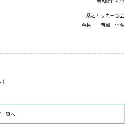
令和8年 元旦
桑名サッカー協会
会長 西岡 信弘
へ
│
事一覧へ