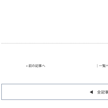
«
前の記事へ
│
一覧
◀︎ 全記